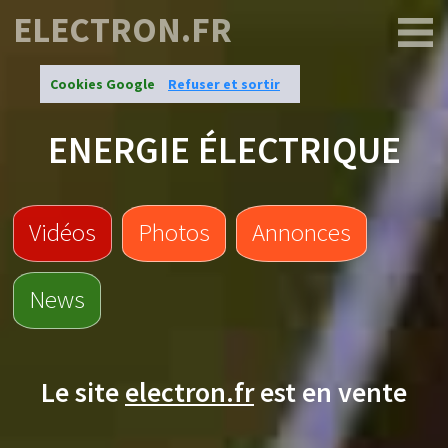
ELECTRON.FR
Cookies Google
Refuser et sortir
ENERGIE ÉLECTRIQUE
Vidéos
Photos
Annonces
News
Le site
electron.fr
est en vente